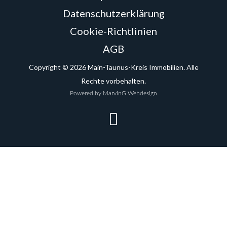
Datenschutzerklärung
Cookie-Richtlinien
AGB
Copyright © 2026 Main-Taunus-Kreis Immobilien. Alle
Rechte vorbehalten.
Powered by MarvinG Webdesign
F
a
c
e
b
o
o