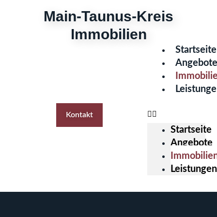
Zum
Main-Taunus-Kreis
Inhalt
Immobilien
springen
Menü
Startseite
Angebot
Immobili
Leistung
Kontakt
Startseite
Angebote
Immobilie
Leistungen